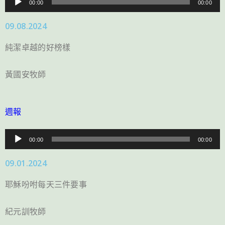
00:00
00:00
訊
09.08.2024
播
放
純潔卓越的好榜樣
器
黃國安牧師
週報
音
00:00
00:00
訊
09.01.2024
播
放
耶穌吩咐每天三件要事
器
紀元訓牧師