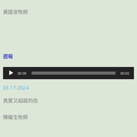
器
黃國安牧師
週報
音
00:00
00:00
訊
03.17.2024
播
放
真實又超越的信
器
陳耀生牧師