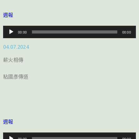
週報
音
00:00
00:00
訊
04.07.2024
播
放
薪火相傳
器
粘國彥傳道
週報
音