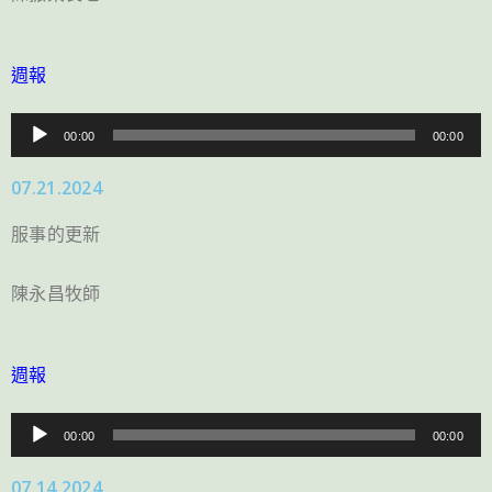
週報
音
00:00
00:00
訊
07.21.2024
播
放
服事的更新
器
陳永昌牧師
週報
音
00:00
00:00
訊
07.14.2024
播