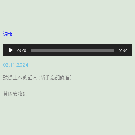
週報
音
00:00
00:00
訊
02.11.2024
播
放
聽從上帝的話人 (新手忘記錄音）
器
黃國安牧師