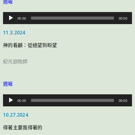
週報
音
00:00
00:00
訊
11.3.2024
播
放
神的看顧：從絕望到盼望
器
紀元訓牧師
週報
音
00:00
00:00
訊
10.27.2024
播
放
得著主要我得著的
器