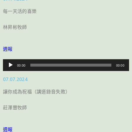
放
每一天活的喜樂
器
林昇彬牧師
週報
音
00:00
00:00
訊
07.07.2024
播
放
讓你成為祝福（講道錄音失敗）
器
莊澤豐牧師
週報