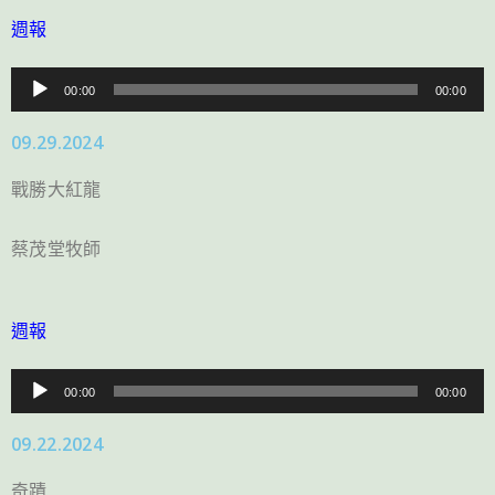
週報
音
00:00
00:00
訊
09.29.2024
播
放
戰勝大紅龍
器
蔡茂堂牧師
週報
音
00:00
00:00
訊
09.22.2024
播
放
奇蹟