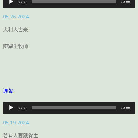
00:00
00:00
訊
05.26.2024
播
放
大利大古米
器
陳耀生牧師
週報
音
00:00
00:00
訊
05.19.2024
播
放
若有人要跟從主