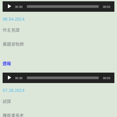
音
00:00
00:00
訊
08.04.2024
播
放
作主見證
器
黃國安牧師
週報
音
00:00
00:00
訊
07.28.2024
播
放
試探
器
陳振東長老