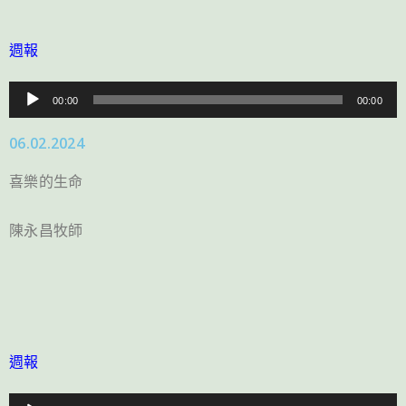
週報
音
00:00
00:00
訊
06.02.2024
播
放
喜樂的生命
器
陳永昌牧師
週報
音