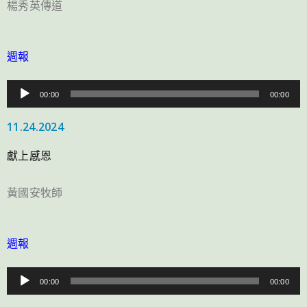
楊秀英傳道
週報
音
00:00
00:00
訊
11.24.2024
播
放
獻上感恩
器
黃國安牧師
週報
音
00:00
00:00
訊