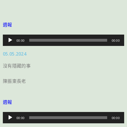
週報
音
00:00
00:00
訊
05.05.2024
播
放
沒有隱藏的事
器
陳振東長老
週報
音
00:00
00:00
訊