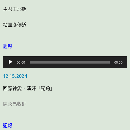
放
主君王耶穌
器
粘國彥傳道
週報
音
00:00
00:00
訊
12.15.2024
播
放
回應神愛，演好「配角」
器
陳永昌牧師
週報