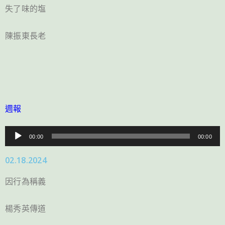
放
失了味的塩
器
陳振東長老
週報
音
00:00
00:00
訊
02.18.2024
播
放
因行為稱義
器
楊秀英傳道