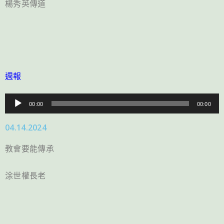
楊秀英傳道
週報
音
00:00
00:00
訊
04.14.2024
播
放
教會要能傳承
器
涂世權長老