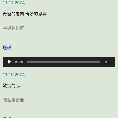
11.17.2024
播
放
奇怪的老闆 奇妙的恩典
器
蔣伊鈞傳道
週報
音
00:00
00:00
訊
11.10.2024
播
放
敬畏的心
器
陳振東長老