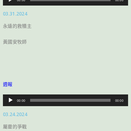
00:00
00:00
訊
03.31.2024
播
放
永遠的救贖主
器
黃國安牧師
週報
音
00:00
00:00
訊
03.24.2024
播
放
屬靈的爭戰