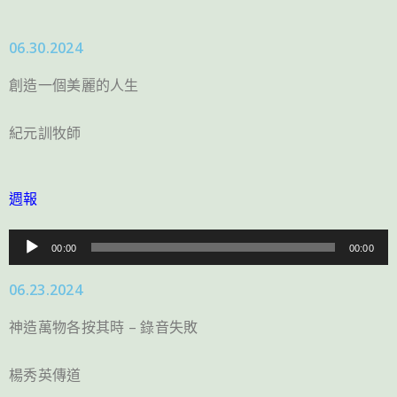
06.30.2024
創造一個美麗的人生
紀元訓牧師
週報
音
00:00
00:00
訊
06.23.2024
播
放
神造萬物各按其時 – 錄音失敗
器
楊秀英傳道