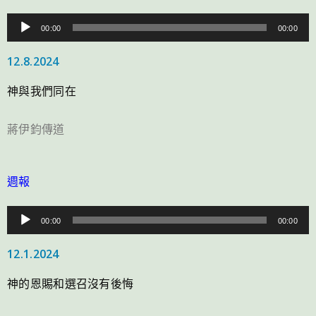
音
00:00
00:00
訊
12.8.2024
播
放
神與我們同在
器
蔣伊鈞傳道
週報
音
00:00
00:00
訊
12.1.2024
播
放
神的恩賜和選召沒有後悔
器