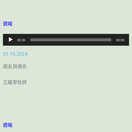
週報
音
00:00
00:00
訊
03.10.2024
播
放
朋友與禱告
器
王耀華牧師
週報