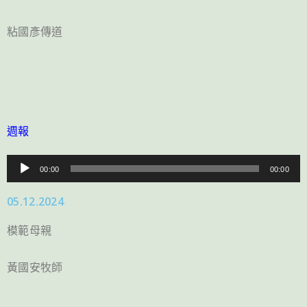
器
粘國彥傳道
週報
音
00:00
00:00
訊
05.12.2024
播
放
模範母親
器
黃國安牧師