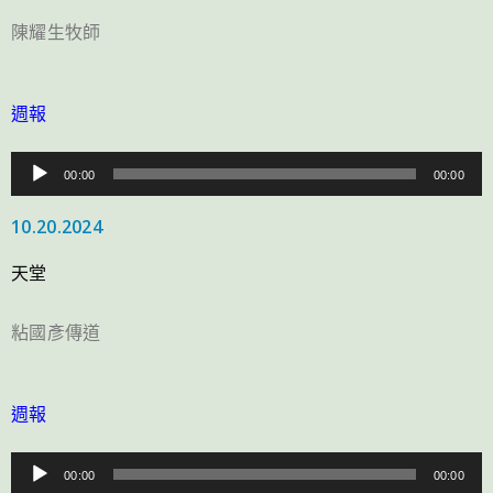
陳耀生牧師
週報
音
00:00
00:00
訊
10.20.2024
播
放
天堂
器
粘國彥傳道
週報
音
00:00
00:00