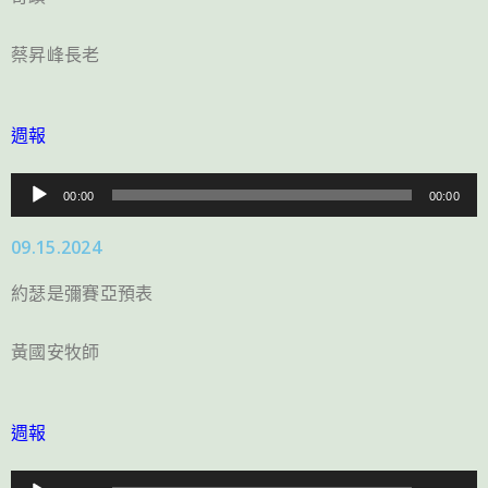
器
蔡昇峰長老
週報
音
00:00
00:00
訊
09.15.2024
播
放
約瑟是彌賽亞預表
器
黃國安牧師
週報
音