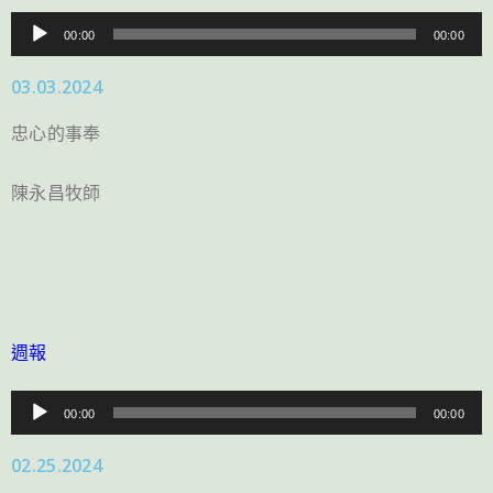
音
00:00
00:00
訊
03.03.2024
播
放
忠心的事奉
器
陳永昌牧師
週報
音
00:00
00:00
訊
02.25.2024
播