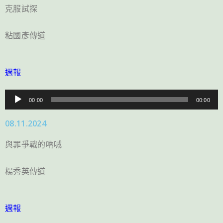
放
克服試探
器
粘國彥傳道
週報
音
00:00
00:00
訊
08.11.2024
播
放
與罪爭戰的吶喊
器
楊秀英傳道
週報