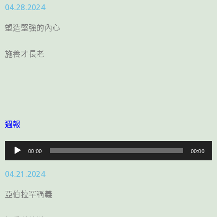
04.28.2024
播
放
塑造堅強的內心
器
施養才長老
週報
音
00:00
00:00
訊
04.21.2024
播
放
亞伯拉罕稱義
器